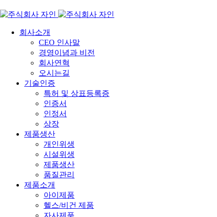
회사소개
CEO 인사말
경영이념과 비전
회사연혁
오시는길
기술인증
특허 및 상표등록증
인증서
인정서
상장
제품생산
개인위생
시설위생
제품생산
품질관리
제품소개
아이제품
헬스/비건 제품
자사제품