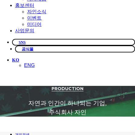
홍보센터
자인소식
이벤트
미디어
사업문의
SNS
공식몰
KO
ENG
PRODUCTION
자연과 인간이 하나되는 기업,
주식회사
자인
개인위생