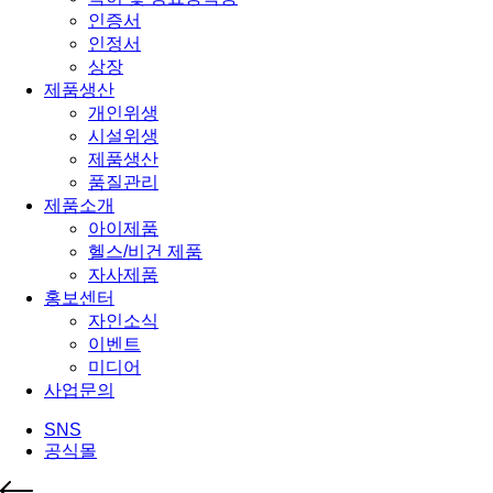
인증서
인정서
상장
제품생산
개인위생
시설위생
제품생산
품질관리
제품소개
아이제품
헬스/비건 제품
자사제품
홍보센터
자인소식
이벤트
미디어
사업문의
SNS
공식몰