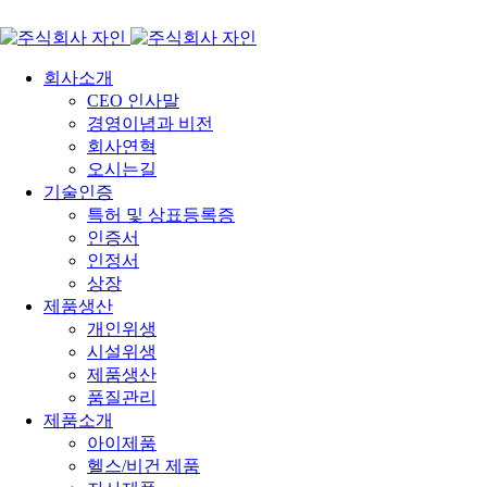
회사소개
CEO 인사말
경영이념과 비전
회사연혁
오시는길
기술인증
특허 및 상표등록증
인증서
인정서
상장
제품생산
개인위생
시설위생
제품생산
품질관리
제품소개
아이제품
헬스/비건 제품