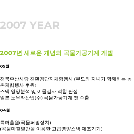
2007 YEAR
2007년 새로운 개념의 곡물가공기계 개발
05월
전북주산사랑 친환경단지체험행사 (부모와 자녀가 함께하는 농
촌체험행사 후원)
스낵 영양분석 및 이물검사 적합 판정
일본 노무라산업(주) 곡물가공기계 첫 수출
04월
특허출원(곡물퍼핑장치)
(곡물마찰열만을 이용한 고급영양스낵 제조기기)