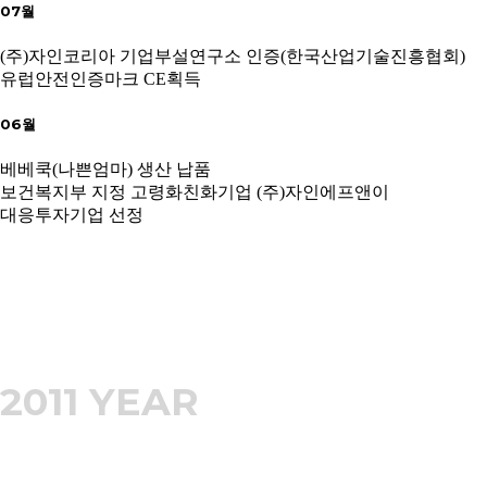
07월
(주)자인코리아 기업부설연구소 인증(한국산업기술진흥협회)
유럽안전인증마크 CE획득
06월
베베쿡(나쁜엄마) 생산 납품
보건복지부 지정 고령화친화기업 (주)자인에프앤이
대응투자기업 선정
2011 YEAR