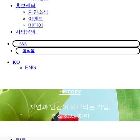
홍보센터
자인소식
이벤트
미디어
사업문의
SNS
공식몰
KO
ENG
HISTORY
자연과 인간이 하나되는 기업,
주식회사
자인
인사말