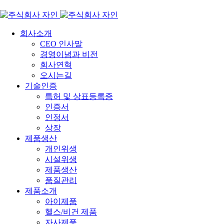
회사소개
CEO 인사말
경영이념과 비전
회사연혁
오시는길
기술인증
특허 및 상표등록증
인증서
인정서
상장
제품생산
개인위생
시설위생
제품생산
품질관리
제품소개
아이제품
헬스/비건 제품
자사제품