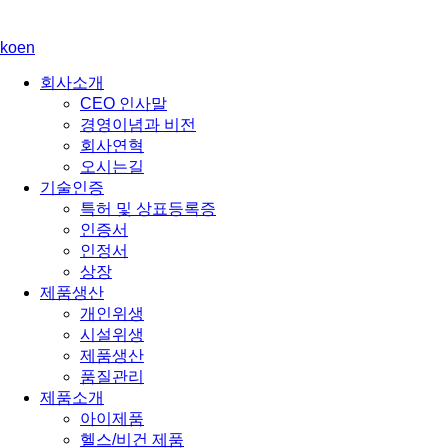
ko
en
회사소개
CEO 인사말
경영이념과 비전
회사연혁
오시는길
기술인증
특허 및 상표등록증
인증서
인정서
상장
제품생산
개인위생
시설위생
제품생산
품질관리
제품소개
아이제품
헬스/비건 제품