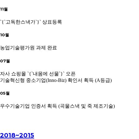
11월
`{`고독한스낵가`}` 상표등록
10월
농업기술평가원 과제 완료
07월
자사 쇼핑몰 `{`내몸에 선물`}` 오픈
기술혁신형 중소기업(Inno-Biz) 확인서 획득 (A등급)
05월
우수기술기업 인증서 획득 (곡물스낵 및 죽 제조기술)
2018~2015